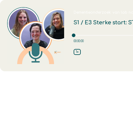
Dementieonderzoek: van lab na
S1 / E3
Sterke start: 
00:00:00
1x