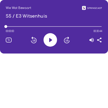
Wie Wat Bewaart
S5 / E3
Witsenhuis
00:00:00
00:30:44
1x