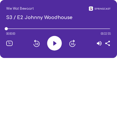
Wie Wat Bewaart
S3 / E2
Johnny Woodhouse
00:00:00
00:32:55
1x