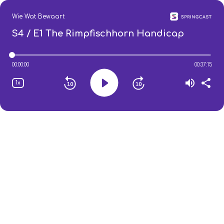
Wie Wat Bewaart
S4 / E1
The Rimpfischhorn Handicap
00:00:00
00:37:15
1x