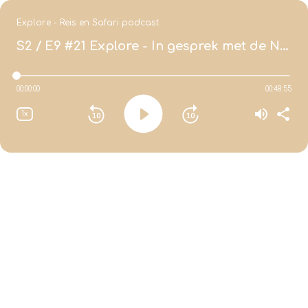
Explore - Reis en Safari podcast
S2 / E9
#21 Explore - In gesprek met de Namibische gids Joachim von Wietersheim
00:00:00
00:48:55
1x