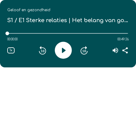
Geloof en gezondheid
S1 / E1
Sterke relaties | Het belang van goede relaties | aflevering 1
00:00:00
00:49:36
1x