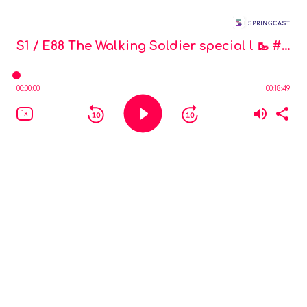
Mijn Missie
S1 / E88
The Walking Soldier special l 🥾 #09 op de Grebbeberg met NiMH-krijgshistoricus Jaus Muller
00:00:00
00:18:49
1x