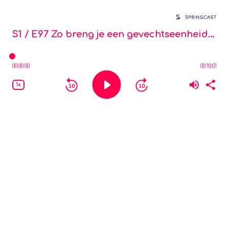
Mijn Missie
S1 / E97
Zo breng je een gevechtseenheid naar huis en energiebesparende maatregelen
00:00:00
00:10:01
1x