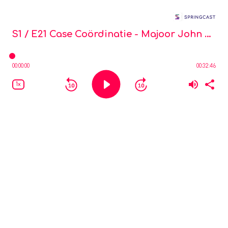
Mijn Missie
S1 / E21
Case Coördinatie - Majoor John van de Wiel
00:00:00
00:32:46
1x