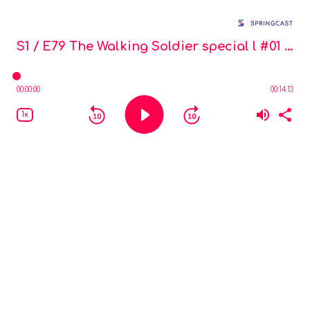
Mijn Missie
S1 / E79
The Walking Soldier special l #01 🥾 Sandor Verkerk van Bergings- en Identificatiedienst KL (BIDKL)
00:00:00
00:14:13
1x