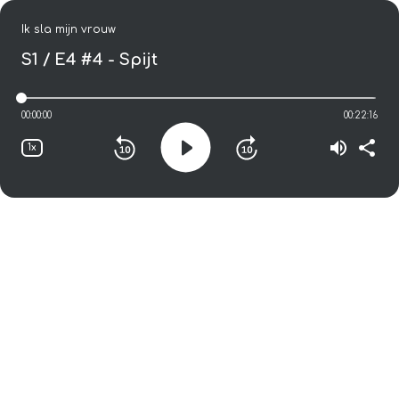
Ik sla mijn vrouw
S1 / E4
#4 - Spijt
00:00:00
00:22:16
1x