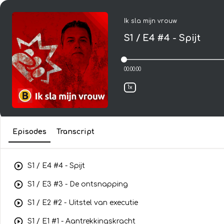
Ik sla mijn vrouw
S1 / E4
#4 - Spijt
00:00:00
1x
Episodes
Transcript
S1 /
E4
#4 - Spijt
S1 /
E3
#3 - De ontsnapping
S1 /
E2
#2 - Uitstel van executie
S1 /
E1
#1 - Aantrekkingskracht