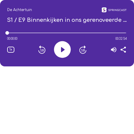
De Achtertuin
S1 / E9
Binnenkijken in ons gerenoveerde provinciehuis
00:00:00
00:32:54
1x