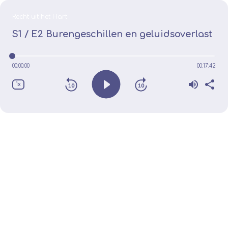
Recht uit het Hart
S1 / E2
Burengeschillen en geluidsoverlast
00:00:00
00:17:42
1x